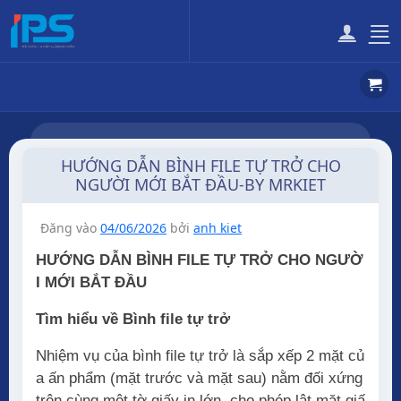
Bỏ
qua
nội
dung
HƯỚNG DẪN BÌNH FILE TỰ TRỞ CHO
NGƯỜI MỚI BẮT ĐẦU-BY MRKIET
Đăng vào
04/06/2026
bởi
anh kiet
HƯỚNG DẪN BÌNH FILE TỰ TRỞ CHO NGƯỜ
I MỚI BẮT ĐẦU
Tìm hiểu về Bình file tự trở
Nhiệm vụ của bình file tự trở là sắp xếp 2 mặt củ
a ấn phẩm (mặt trước và mặt sau) nằm đối xứng
trên cùng một tờ giấy in lớn, cho phép lật mặt giấ