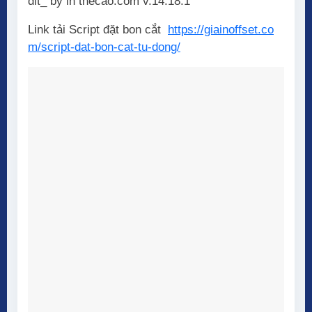
dit_ by in thecao.com v.14.18.1
Link tải Script đặt bon cắt
https://giainoffset.co
m/script-dat-bon-cat-tu-dong/