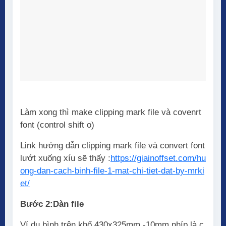
Làm xong thì make clipping mark file và covenrt
font (control shift o)
Link hướng dẫn clipping mark file và convert font
lướt xuống xíu sẽ thấy :
https://giainoffset.com/hu
ong-dan-cach-binh-file-1-mat-chi-tiet-dat-by-mrki
et/
Bước 2:Dàn file
Ví dụ bình trên khổ 430x325mm -10mm nhíp là c