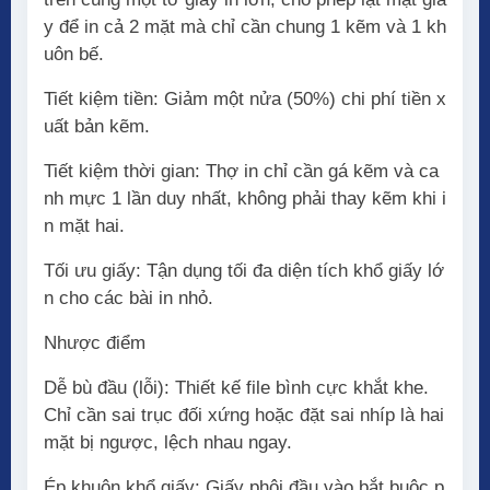
y để in cả 2 mặt mà chỉ cần chung 1 kẽm và 1 kh
uôn bế.
Tiết kiệm tiền: Giảm một nửa (50%) chi phí tiền x
uất bản kẽm.
Tiết kiệm thời gian: Thợ in chỉ cần gá kẽm và ca
nh mực 1 lần duy nhất, không phải thay kẽm khi i
n mặt hai.
Tối ưu giấy: Tận dụng tối đa diện tích khổ giấy lớ
n cho các bài in nhỏ.
Nhược điểm
Dễ bù đầu (lỗi): Thiết kế file bình cực khắt khe.
Chỉ cần sai trục đối xứng hoặc đặt sai nhíp là hai
mặt bị ngược, lệch nhau ngay.
Ép khuôn khổ giấy: Giấy phôi đầu vào bắt buộc p