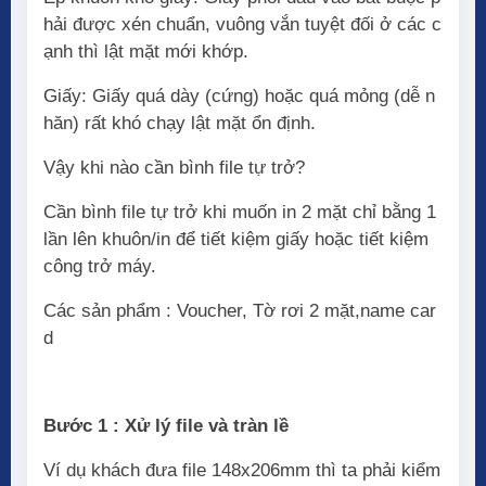
hải được xén chuẩn, vuông vắn tuyệt đối ở các c
ạnh thì lật mặt mới khớp.
Giấy: Giấy quá dày (cứng) hoặc quá mỏng (dễ n
hăn) rất khó chạy lật mặt ổn định.
Vậy khi nào cần bình file tự trở?
Cần bình file tự trở khi muốn in 2 mặt chỉ bằng 1
lần lên khuôn/in để tiết kiệm giấy hoặc tiết kiệm
công trở máy.
Các sản phẩm : Voucher, Tờ rơi 2 mặt,name car
d
Bước 1 : Xử lý file và tràn lề
Ví dụ khách đưa file 148x206mm thì ta phải kiểm