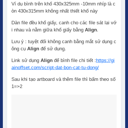
Ví dụ bình trên khổ 430x325mm -10mm nhíp là c
òn 430x315mm không nhất thiết khổ này
Dàn file đều khổ giấy, canh cho các file sát lại vớ
i nhau và nằm giữa khổ giấy bằng
Align
.
Lưu ý : tuyệt đối không canh bằng mắt sử dụng c
ông cụ
Align
để sử dụng.
Link sử dụng
Align
để bình file chi tiết :
https://gi
ainoffset.com/script-dat-bon-cat-tu-dong/
Sau khi tạo artboard và thêm file thì bấm theo số
1=>2