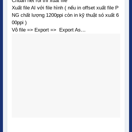
Chuẩn hết rồi thì xuất file
Xuất file AI với file hình ( nếu in offset xuất file P
NG chất lượng 1200ppi còn in kỹ thuật só xuất 6
00ppi )
Vô file => Export => Export As…
..