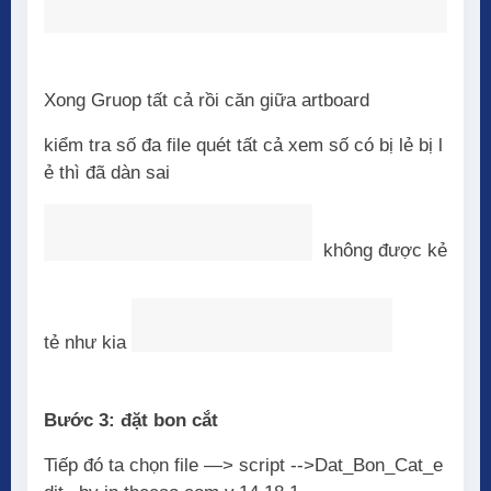
Xong Gruop tất cả rồi căn giữa artboard
kiểm tra số đa file quét tất cả xem số có bị lẻ bị l
ẻ thì đã dàn sai
không được kẻ
tẻ như kia
Bước 3: đặt bon cắt
Tiếp đó ta chọn file —> script -->Dat_Bon_Cat_e