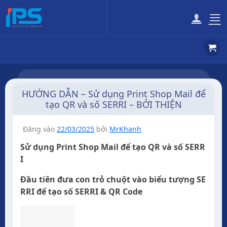
Bỏ
qua
nội
dung
HƯỚNG DẪN – Sử dụng Print Shop Mail để
tạo QR và số SERRI – BỞI THIỆN
Đăng vào
22/03/2025
bởi
MrKhanh
Sử dụng Print Shop Mail để tạo QR và số SERR
I
Đầu tiên đưa con trỏ chuột vào biểu tượng SE
RRI để tạo số SERRI & QR Code