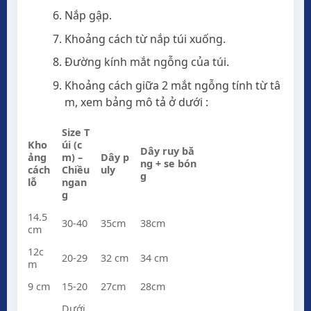
Nắp gập.
Khoảng cách từ nắp túi xuống.
Đường kính mắt ngỗng của túi.
Khoảng cách giữa 2 mắt ngỗng tính từ tâ
m, xem bảng mô tả ở dưới :
Size T
Kho
úi (c
Dây ruy bă
ảng
m) –
Dây p
ng + se bón
cách
Chiều
uly
g
lỗ
ngan
g
14.5
30-40
35cm
38cm
cm
12c
20-29
32 cm
34 cm
m
9 cm
15-20
27cm
28cm
Dưới