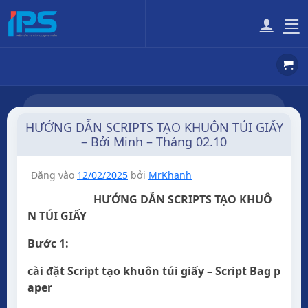
Bỏ
qua
nội
dung
HƯỚNG DẪN SCRIPTS TẠO KHUÔN TÚI GIẤY
– Bởi Minh – Tháng 02.10
Đăng vào
12/02/2025
bởi
MrKhanh
HƯỚNG DẪN SCRIPTS TẠO KHUÔ
N TÚI GIẤY
Bước 1:
cài đặt Script tạo khuôn túi giấy – Script Bag p
aper