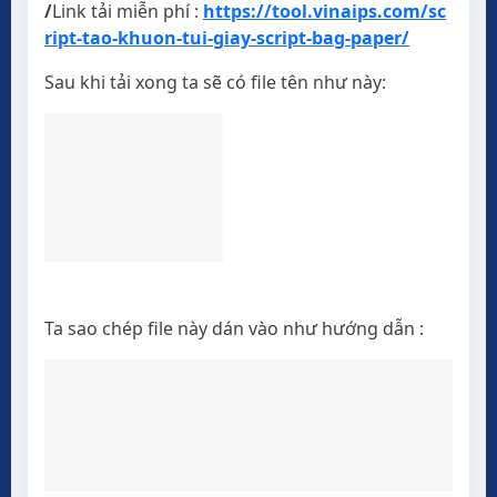
/
Link tải miễn phí :
https://tool.vinaips.com/sc
ript-tao-khuon-tui-giay-script-bag-paper/
Sau khi tải xong ta sẽ có file tên như này:
Ta sao chép file này dán vào như hướng dẫn :