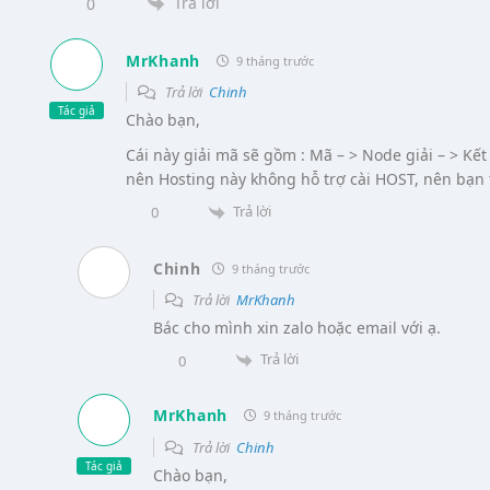
Trả lời
0
MrKhanh
9 tháng trước
Trả lời
Chinh
Tác giả
Chào bạn,
Cái này giải mã sẽ gồm : Mã – > Node giải – > Kết
nên Hosting này không hỗ trợ cài HOST, nên bạn
Trả lời
0
Chinh
9 tháng trước
Trả lời
MrKhanh
Bác cho mình xin zalo hoặc email với ạ.
Trả lời
0
MrKhanh
9 tháng trước
Trả lời
Chinh
Tác giả
Chào bạn,