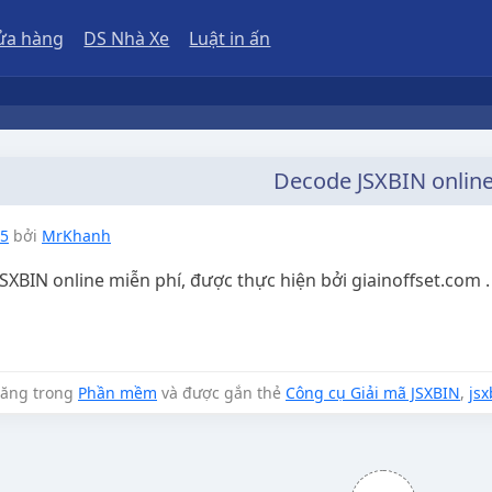
ửa hàng
DS Nhà Xe
Luật in ấn
Decode JSXBIN onlin
25
bởi
MrKhanh
XBIN online miễn phí, được thực hiện bởi giainoffset.com .
đăng trong
Phần mềm
và được gắn thẻ
Công cụ Giải mã JSXBIN
,
jsx