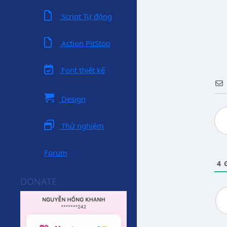
Script Tự động
Action PitStop
Font thiết kế
Design
Thử nghiệm
Forum
4
G
DONATE