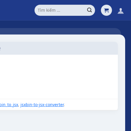
Tìm
kiếm:
e
bin_to_jsx
,
jsxbin-to-jsx-converter
.