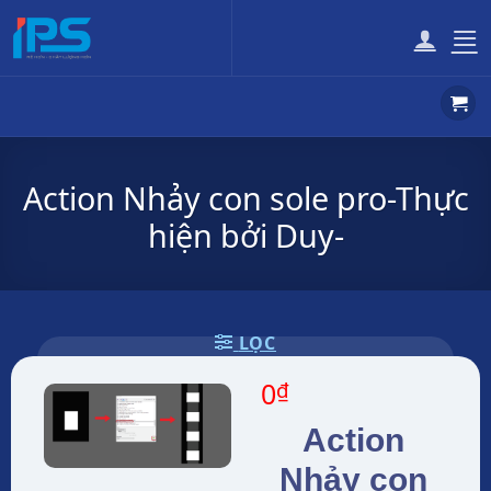
Bỏ
qua
nội
dung
Action Nhảy con sole pro-Thực
hiện bởi Duy-
LỌC
0
₫
Action
Nhảy con