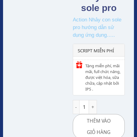
sole pro
Action Nhảy con sole
pro hướng dẫn sử
dụng ứng dụng…..
SCRIPT MIỄN PHÍ
Tặng miễn phí, mãi
mãi, full chức năng,
được việt hóa, sữa
chữa, cập nhật bởi
IPS .
Action Nhảy con sole pro-Thự
THÊM VÀO
GIỎ HÀNG