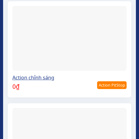
Action chỉnh sáng
Action PitStop
0
₫