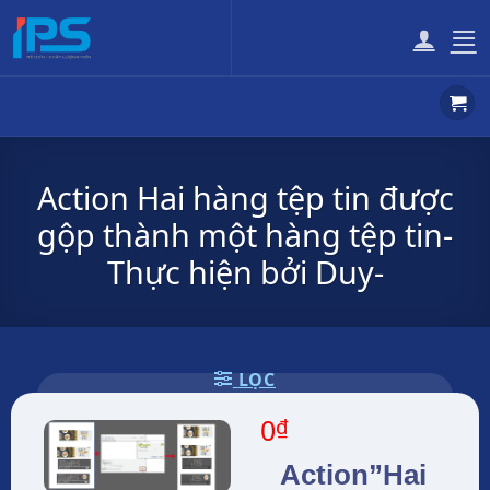
Bỏ
qua
nội
dung
Action Hai hàng tệp tin được
gộp thành một hàng tệp tin-
Thực hiện bởi Duy-
LỌC
0
₫
Action”Hai