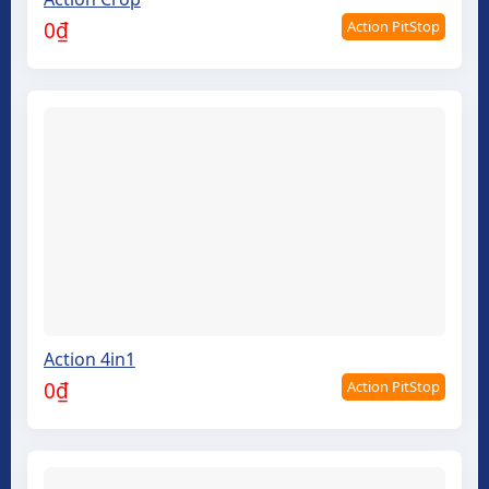
Action PitStop
0
₫
Action 4in1
Action PitStop
0
₫