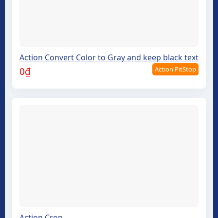
Action Convert Color to Gray and keep black text
Action PitStop
0
₫
Action Crop