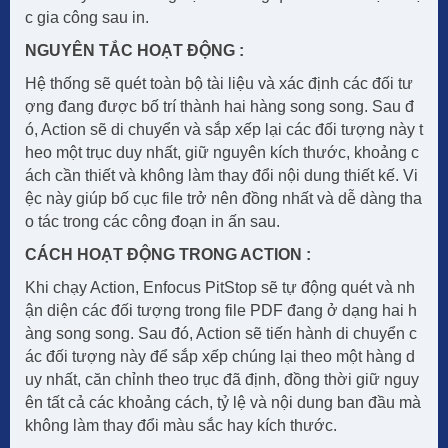
c gia công sau in.
NGUYÊN TẮC HOẠT ĐỘNG :
Hệ thống sẽ quét toàn bộ tài liệu và xác định các đối tư
ợng đang được bố trí thành hai hàng song song. Sau đ
ó, Action sẽ di chuyển và sắp xếp lại các đối tượng này t
heo một trục duy nhất, giữ nguyên kích thước, khoảng c
ách cần thiết và không làm thay đổi nội dung thiết kế. Vi
ệc này giúp bố cục file trở nên đồng nhất và dễ dàng tha
o tác trong các công đoạn in ấn sau.
CÁCH HOẠT ĐỘNG TRONG ACTION :
Khi chạy Action, Enfocus PitStop sẽ tự động quét và nh
ận diện các đối tượng trong file PDF đang ở dạng hai h
àng song song. Sau đó, Action sẽ tiến hành di chuyển c
ác đối tượng này để sắp xếp chúng lại theo một hàng d
uy nhất, căn chỉnh theo trục đã định, đồng thời giữ nguy
ên tất cả các khoảng cách, tỷ lệ và nội dung ban đầu mà
không làm thay đổi màu sắc hay kích thước.