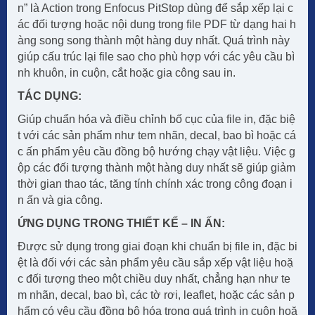
n” là Action trong Enfocus PitStop dùng để sắp xếp lại c
ác đối tượng hoặc nội dung trong file PDF từ dạng hai h
àng song song thành một hàng duy nhất. Quá trình này
giúp cấu trúc lại file sao cho phù hợp với các yêu cầu bì
nh khuôn, in cuộn, cắt hoặc gia công sau in.
TÁC DỤNG:
Giúp chuẩn hóa và điều chỉnh bố cục của file in, đặc biệ
t với các sản phẩm như tem nhãn, decal, bao bì hoặc cá
c ấn phẩm yêu cầu đồng bộ hướng chạy vật liệu. Việc g
ộp các đối tượng thành một hàng duy nhất sẽ giúp giảm
thời gian thao tác, tăng tính chính xác trong công đoạn i
n ấn và gia công.
ỨNG DỤNG TRONG THIẾT KẾ – IN ẤN:
Được sử dụng trong giai đoạn khi chuẩn bị file in, đặc bi
ệt là đối với các sản phẩm yêu cầu sắp xếp vật liệu hoặ
c đối tượng theo một chiều duy nhất, chẳng hạn như te
m nhãn, decal, bao bì, các tờ rơi, leaflet, hoặc các sản p
hẩm có yêu cầu đồng bộ hóa trong quá trình in cuộn hoặ