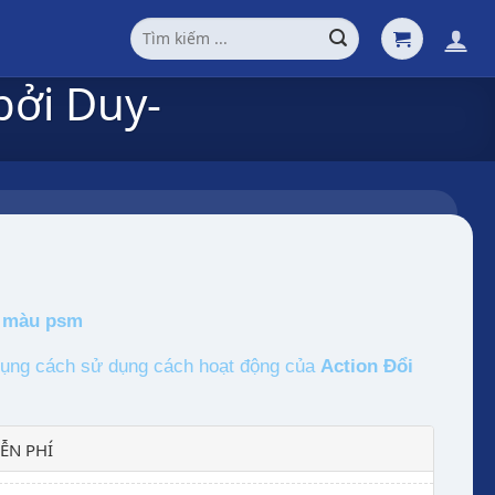
Tìm
kiếm:
bởi Duy-
i màu psm
ụng cách sử dụng cách hoạt động của
Action Đổi
ỄN PHÍ