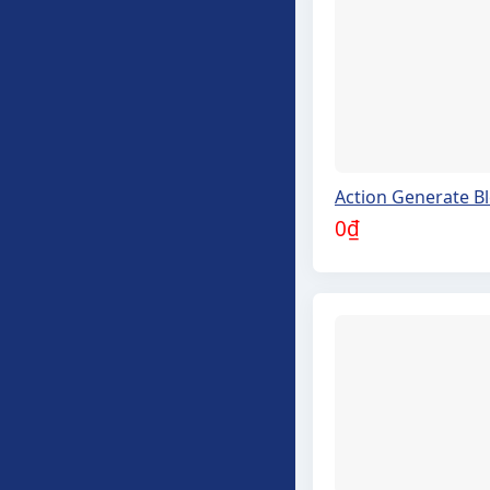
Action Generate B
0
₫