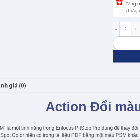
Tặng m
chữa, 
Action Đổi 
nh giá (0)
Action Đổi mà
” là một tính năng trong Enfocus PitStop Pro dùng để thay đổi
u Spot Color hiện có trong tài liệu PDF bằng một màu PSM khá