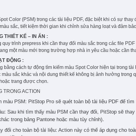
pot Color (PSM) trong các tài liệu PDF, đặc biệt khi có sự thay 
màu sắc, tiết kiệm thời gian khi chỉnh sửa hàng loạt và đảm bảo 
THIẾT KẾ – IN ẤN :
quy trình prepress khi cần thay đổi màu sắc trong các file PDF
sang một màu mới trong trường hợp nhà in yêu cầu hoặc cần tha
T ĐỘNG :
g bằng cách tự động tìm kiếm màu Spot Color hiện tại trong t
màu sắc khác và nội dung thiết kế không bị ảnh hưởng trong qu
u hoặc trang được chọn.
G TRONG ACTION
 màu PSM: PitStop Pro sẽ quét toàn bộ tài liệu PDF để tìm
àu: Sau khi tìm thấy màu PSM cần thay đổi, PitStop sẽ th
khác trong bảng Pantone hoặc màu tùy chỉnh).
y đổi cho toàn bộ tài liệu: Action này có thể áp dụng cho toà