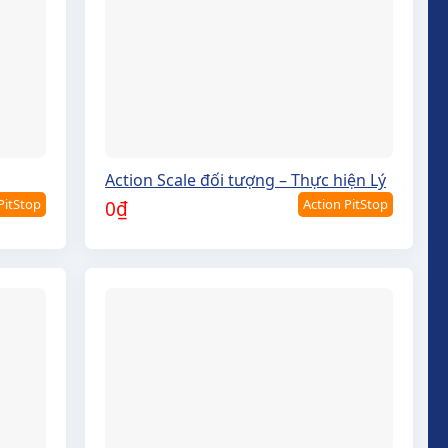
Action Scale đối tượng – Thực hiện Lý
PitStop
Action PitStop
0
₫