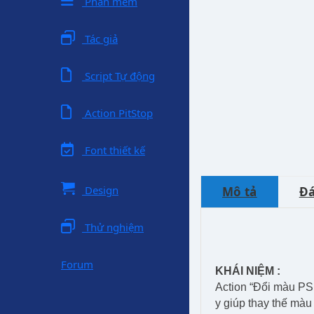
Phần mềm
Tác giả
Script Tự động
Action PitStop
Font thiết kế
Design
Mô tả
Đá
Thử nghiệm
Forum
KHÁI NIỆM :
Action “Đổi màu PSM
y giúp thay thế mà