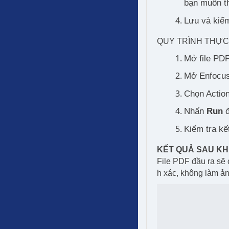
bạn muốn t
Lưu và kiểm
QUY TRÌNH THỰC
Mở file PDF
Mở Enfocus 
Chọn Actio
Nhấn
Run
đ
Kiểm tra kế
KẾT QUẢ SAU KH
File PDF đầu ra sẽ
h xác, không làm ản