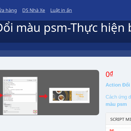
ửa hàng
DS Nhà Xe
Luật in ấn
Đổi màu psm-Thực hiện 
0
₫
Action Đổ
Cách ứng d
màu psm
SCRIPT MI