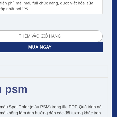
iễn phí, mãi mãi, full chức năng, được việt hóa, sữa
cập nhật bởi IPS .
màu psm-Thực hiện bởi Duy- số lượng
THÊM VÀO GIỎ HÀNG
MUA NGAY
u psm
 màu Spot Color (màu PSM) trong file PDF. Quá trình nà
c mà không làm ảnh hưởng đến các đối tượng khác tron