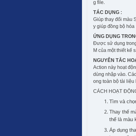
g file.
TÁC DỤNG :
Giúp thay đổi màu S
y giúp đồng bộ hóa 
ỨNG DỤNG TRONG 
Được sử dụng trong 
M của một thiết kế 
NGUYÊN TẮC HOẠ
Action này hoạt độn
dùng nhập vào. Các 
ong toàn bộ tài liệ
CÁCH HOẠT ĐỘN
Tìm và chọn
Thay thế m
thể là màu 
Áp dụng tha