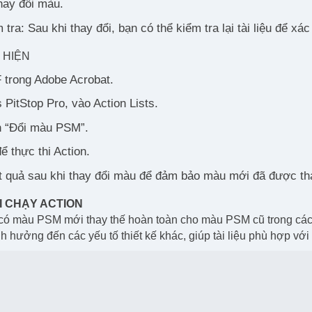
hay đổi màu.
 tra: Sau khi thay đổi, bạn có thể kiểm tra lại tài liệu để 
 HIỆN
 trong Adobe Acrobat.
PitStop Pro, vào Action Lists.
n “Đổi màu PSM”.
ể thực thi Action.
t quả sau khi thay đổi màu để đảm bảo màu mới đã được tha
I CHẠY ACTION
 có màu PSM mới thay thế hoàn toàn cho màu PSM cũ trong các 
h hưởng đến các yếu tố thiết kế khác, giúp tài liệu phù hợp với 