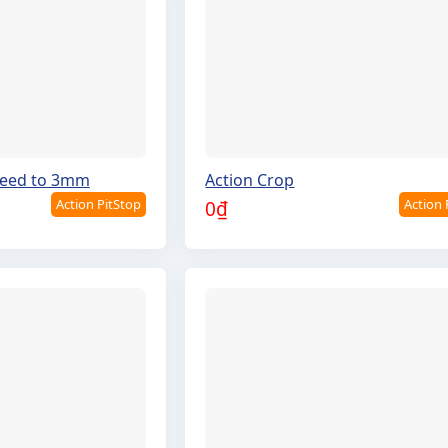
leed to 3mm
Action Crop
Action PitStop
Action 
0
₫