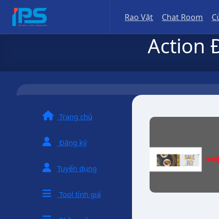
Bỏ
Rao Vặt
Chat Room
C
qua
nội
Action 
dung
Trang chủ
Đăng ký
Tuyển dụng
Tool tính giá