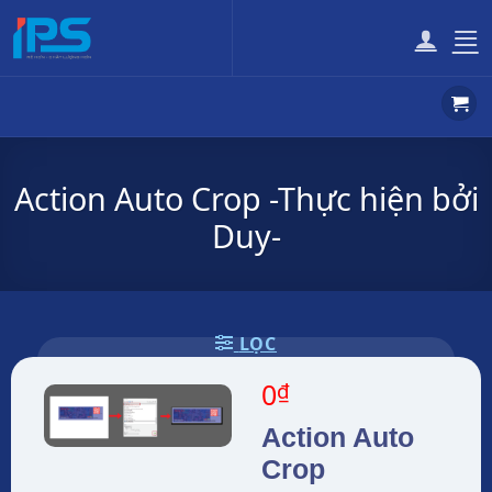
Bỏ
qua
nội
dung
Action Auto Crop -Thực hiện bởi
Duy-
LỌC
0
₫
Action Auto
Crop