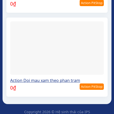
Action PitStop
0
₫
Action Doi mau xam theo phan tram
Action PitStop
0
₫
Copyright 2026 © Hệ sinh thái của IPS