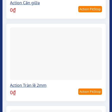
Action Căn giữa
Action PitStop
0
₫
Action Tràn lề 2mm
Action PitStop
0
₫